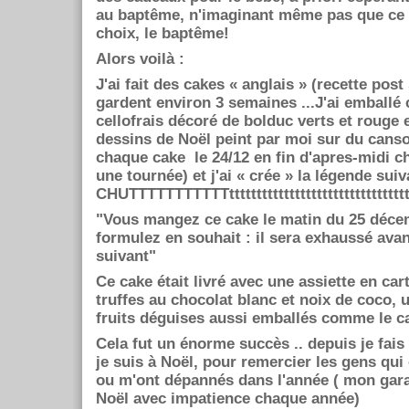
au baptême, n'imaginant même pas que ce n
choix, le baptême!
Alors voilà :
J'ai fait des cakes « anglais » (recette post 
gardent environ 3 semaines ...J'ai emballé
cellofrais décoré de bolduc verts et rouge e
dessins de Noël peint par moi sur du canson
chaque cake le 24/12 en fin d'apres-midi ch
une tournée) et j'ai « crée » la légende suiv
CHUTTTTTTTTTTTtttttttttttttttttttttttttttttttttt
"Vous mangez ce cake le matin du 25 déce
formulez en souhait : il sera exhaussé avan
suivant"
Ce cake était livré avec une assiette en ca
truffes au chocolat blanc et noix de coco, 
fruits déguises aussi emballés comme le ca
Cela fut un énorme succès .. depuis je fais
je suis à Noël, pour remercier les gens qui
ou m'ont dépannés dans l'année ( mon gara
Noël avec impatience chaque année)