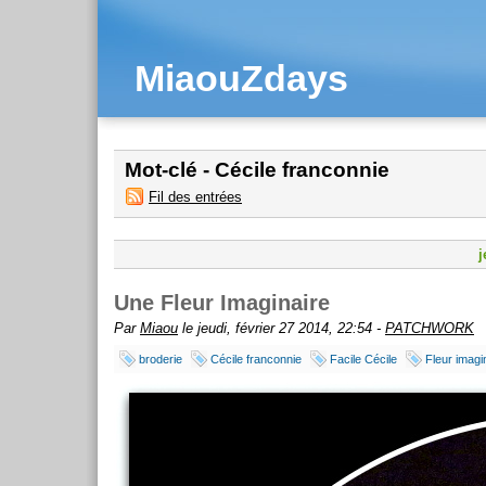
MiaouZdays
Mot-clé - Cécile franconnie
Fil des entrées
j
Une Fleur Imaginaire
Par
Miaou
le jeudi, février 27 2014, 22:54 -
PATCHWORK
broderie
Cécile franconnie
Facile Cécile
Fleur imagi