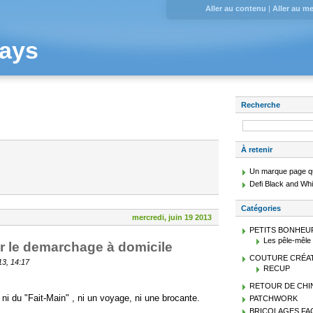
Aller au contenu
|
Aller au m
ays
Recherche
À retenir
Un marque page qu
Defi Black and White
Catégories
mercredi, juin 19 2013
PETITS BONHEU
Les pêle-mêle 
r le demarchage à domicile
COUTURE CRÉAT
13, 14:17
RECUP
RETOUR DE CHI
a ni du "Fait-Main" , ni un voyage, ni une brocante.
PATCHWORK
BRICOLAGES FACIL