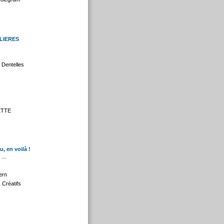
LIERES
s Dentelles
ETTE
, en voilà !
...
ern
s Créatifs