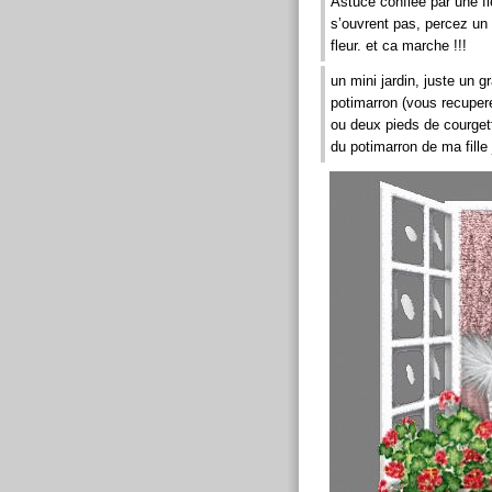
Astuce confiée par une fl
s’ouvrent pas, percez un p
fleur. et ca marche !!!
un mini jardin, juste un 
potimarron (vous recupere
ou deux pieds de courgett
du potimarron de ma fille j