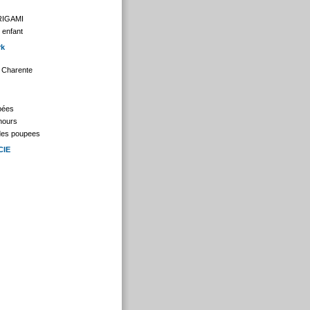
RIGAMI
 enfant
rk
 Charente
upées
nours
 des poupees
CIE