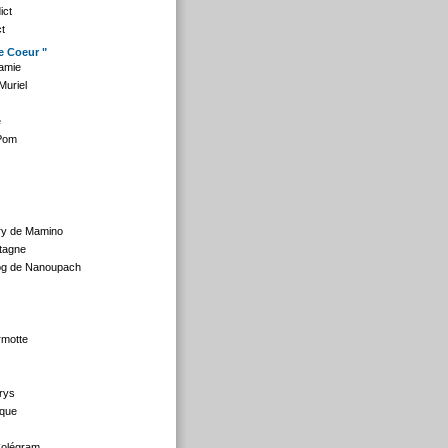
ict
ct
e Coeur "
amie
Muriel
e
 Pom
ry de Mamino
ntagne
og de Nanoupach
rmotte
rys
ique
Colégram