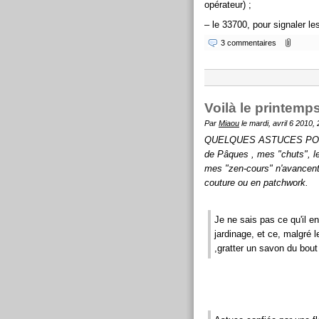
opérateur) ;
– le 33700, pour signaler l
3 commentaires
Voilà le printemp
Par
Miaou
le mardi, avril 6 2010,
QUELQUES ASTUCES POUR 
de Pâques , mes "chuts", le
mes "zen-cours" n'avancent 
couture ou en patchwork.
Je ne sais pas ce qu'il 
jardinage, et ce, malgré l
,gratter un savon du bout