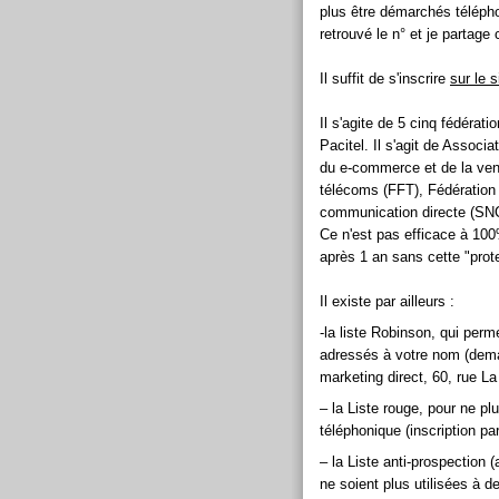
plus être démarchés téléphon
retrouvé le n° et je partage
Il suffit de s'inscrire
sur le 
Il s'agite de 5 cinq fédérati
Pacitel. Il s'agit de Associa
du e-commerce et de la ven
télécoms (FFT), Fédération 
communication directe (SN
Ce n'est pas efficace à 100%
après 1 an sans cette "prote
Il existe par ailleurs :
-la liste Robinson, qui perm
adressés à votre nom (deman
marketing direct, 60, rue L
– la Liste rouge, pour ne p
téléphonique (inscription par
– la Liste anti-prospection
ne soient plus utilisées à d