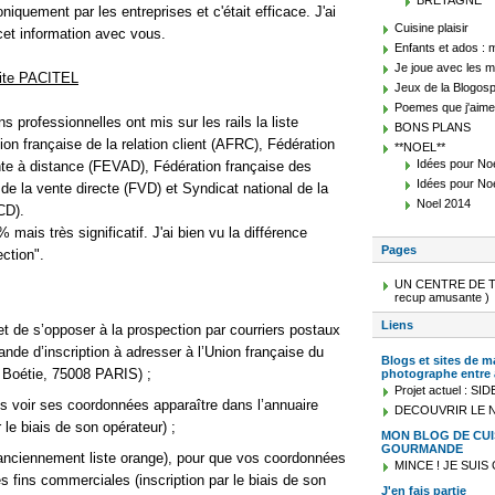
BRETAGNE
iquement par les entreprises et c'était efficace. J'ai
Cuisine plaisir
 cet information avec vous.
Enfants et ados : 
Je joue avec les m
site PACITEL
Jeux de la Blogos
Poemes que j'aime
ons professionnelles ont mis sur les rails la liste
BONS PLANS
tion française de la relation client (AFRC), Fédération
**NOEL**
Idées pour No
te à distance (FEVAD), Fédération française des
Idées pour No
de la vente directe (FVD) et Syndicat national de la
Noel 2014
CD).
 mais très significatif. J'ai bien vu la différence
Pages
ction".
UN CENTRE DE T
recup amusante )
Liens
et de s’opposer à la prospection par courriers postaux
de d’inscription à adresser à l’Union française du
Blogs et sites de m
a Boétie, 75008 PARIS) ;
photographe entre a
Projet actuel : S
lus voir ses coordonnées apparaître dans l’annuaire
DECOUVRIR LE 
 le biais de son opérateur) ;
MON BLOG DE CUI
GOURMANDE
 (anciennement liste orange), pour que vos coordonnées
MINCE ! JE SUI
es fins commerciales (inscription par le biais de son
J'en fais partie