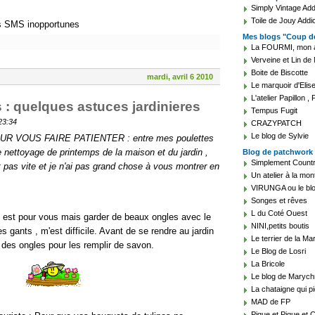
Simply Vintage Add
Toile de Jouy Addi
es SMS inopportunes
Mes blogs "Coup d
La FOURMI, mon 
Verveine et Lin de 
Boite de Biscotte
mardi, avril 6 2010
Le marquoir d'Elis
L'atelier Papillon ,
s : quelques astuces jardinieres
Tempus Fugit
 23:34
CRAZYPATCH
Le blog de Sylvie
VOUS FAIRE PATIENTER : entre mes poulettes
 nettoyage de printemps de la maison et du jardin ,
Blog de patchwork
Simplement Count
pas vite et je n'ai pas grand chose à vous montrer en
Un atelier à la mo
VIRUNGA ou le bl
Songes et rêves
L du Coté Ouest
en est pour vous mais garder de beaux ongles avec le
NINI,petits boutis
es gants , m'est difficile. Avant de se rendre au jardin
Le terrier de la Ma
 des ongles pour les remplir de savon.
Le Blog de Losri
La Bricole
Le blog de Marych
La chataigne qui p
MAD de FP
Pique et Pique et 