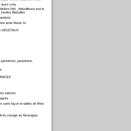
leurs créa.
inière l'été , bidouilleuse tout le
 Jardins Bidouilles
 ami(e)s
mon amie Marie-Jo
S VEGETAUX
 parisienne, parisienne,
e
HANGES
des saisons
après.
 sans façon et tables de fêtes
ières voyage au Nicaragua