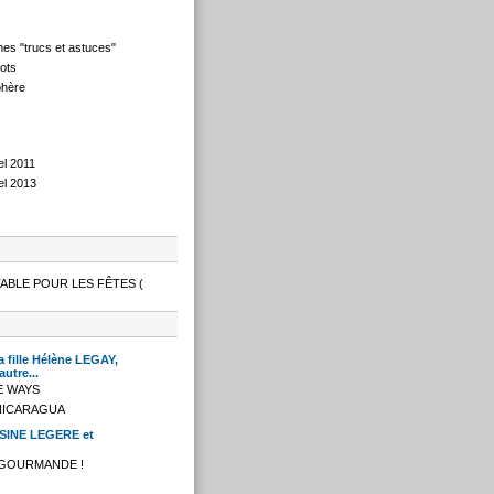
mes "trucs et astuces"
ots
phère
el 2011
el 2013
ABLE POUR LES FÊTES (
a fille Hélène LEGAY,
utre...
IDE WAYS
NICARAGUA
SINE LEGERE et
S GOURMANDE !