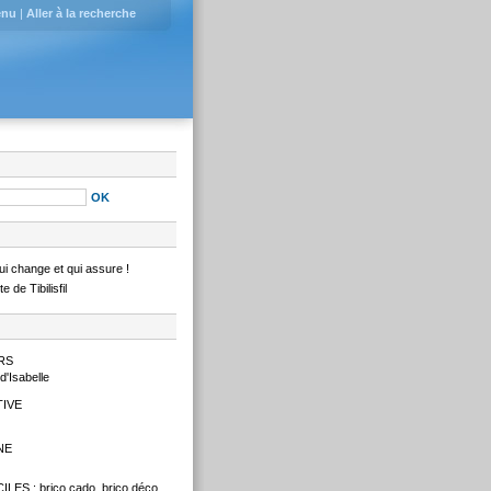
enu
|
Aller à la recherche
i change et qui assure !
 de Tibilisfil
RS
d'Isabelle
IVE
NE
ES : brico cado, brico déco