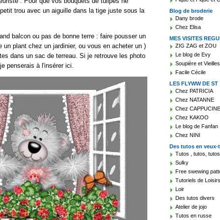
euriste : Pour que vos bouquets de tulipes ne
etit trou avec un aiguille dans la tige juste sous la
Blog de broderie
Dany brode
Chez Elisa
grand balcon ou pas de bonne terre : faire pousser un
MES VISITES REGU
 un plant chez un jardinier, ou vous en acheter un )
ZIG ZAG et ZOU
Le blog de Evy
es dans un sac de terreau. Si je retrouve les photo
Soupière et Vieille
e penserais à l'insérer ici.
Facile Cécile
LES FLYWW DE ST
Chez PATRICIA
Chez NATANNE
Chez CAPPUCIN
Chez KAKOO
Le blog de Fanfan
Chez NINI
Des tutos en veux-tu
Tutos , tutos, tutos 
Sulky
Free swewing patt
Tutoriels de Loisir
Loir
Des tutos divers
Atelier de jojo
Tutos en russe