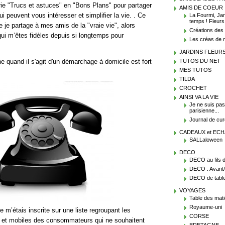
rie "Trucs et astuces" en "Bons Plans" pour partager
AMIS DE COEUR , 
 peuvent vous intéresser et simplifier la vie. . Ce
La Fourmi, Jard
temps ! Fleurs
 je partage à mes amis de la "vraie vie", alors
Créations des
ui m’êtes fidèles depuis si longtemps pour
Les créas de 
JARDINS FLEUR
e quand il s'agit d'un démarchage à domicile est fort
TUTOS DU NET
MES TUTOS
TILDA
CROCHET
AINSI VA LA VIE
Je ne suis pas
parisienne...
Journal de cur
CADEAUX et EC
SALLaloween
DECO
DECO au fils 
DECO : Avant/
DECO de tables
VOYAGES
Table des mat
Royaume-uni
 m’étais inscrite sur une liste regroupant les
CORSE
 et mobiles des consommateurs qui ne souhaitent