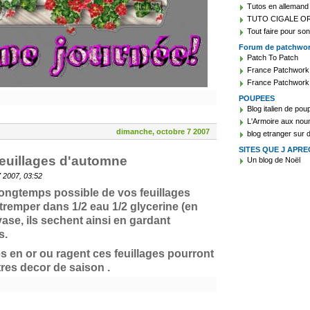
Tutos en allemand
TUTO CIGALE O
Tout faire pour son
Forum de patchwo
Patch To Patch
France Patchwork
France Patchwork
POUPEES
Blog italien de po
L'Armoire aux nou
dimanche, octobre 7 2007
blog etranger sur
SITES QUE J APRE
feuillages d'automne
Un blog de Noël
 2007, 03:52
 longtemps possible de vos feuillages
 tremper dans 1/2 eau 1/2 glycerine (en
ase, ils sechent ainsi en gardant
s.
en or ou ragent ces feuillages pourront
tres decor de saison .