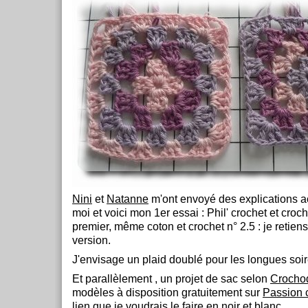
Nini
et
Natanne
m'ont envoyé des explications a
moi et voici mon 1er essai : Phil' crochet et croch
premier, même coton et crochet n° 2.5 : je retien
version.
J'envisage un plaid doublé pour les longues soi
Et parallèlement , un projet de sac selon
Crochod
modèles à disposition gratuitement sur
Passion 
lien que je voudrais le faire en noir et blanc.