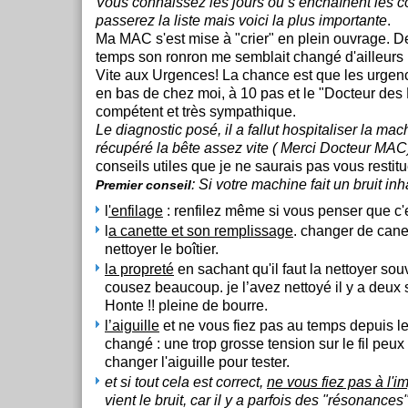
Vous connaissez les jours où s’enchaînent les co
passerez la liste mais voici la plus importante
.
Ma MAC s'est mise à "crier" en plein ouvrage. 
temps son ronron me semblait changé d'ailleurs 
Vite aux Urgences! La chance est que les urge
en bas de chez moi, à 10 pas et le "Docteur des 
compétent et très sympathique.
Le diagnostic posé, il a fallut hospitaliser la mach
récupéré la bête assez vite ( Merci Docteur MA
conseils utiles que je ne saurais pas vous restitu
: Si votre machine fait un bruit inh
Premier conseil
l
'enfilage
: renfilez même si vous penser que c'es
l
a canette et son remplissage
. changer de canet
nettoyer le boîtier.
la propreté
en sachant qu'il faut la nettoyer sou
cousez beaucoup. je l’avez nettoyé il y a deux 
Honte !! pleine de bourre.
l’aiguille
et ne vous fiez pas au temps depuis l
changé : une trop grosse tension sur le fil peux 
changer l'aiguille pour tester.
et si tout cela est correct,
ne vous fiez pas à l'i
vient le bruit, car il y a parfois des "résonances"